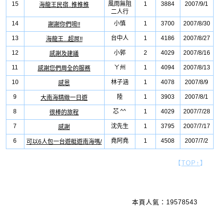
15
風雨無阻
1
3884
2007/9/1
海龍王民宿..推推推
二人行
14
小慎
1
3700
2007/8/30
謝謝你們唷!!
13
台中人
1
4186
2007/8/27
海龍王...超屌!!
12
小郭
2
4029
2007/8/16
感謝及建議
11
ㄚ州
1
4094
2007/8/13
感謝您們周全的服務
10
林子涵
1
4078
2007/8/9
感恩
9
陸
1
3903
2007/8/1
大南海精緻一日遊
8
芯 ^^
1
4029
2007/7/28
很棒的旅程
7
沈先生
1
3795
2007/7/17
感謝
6
堯阿堯
1
4508
2007/7/2
可以6人包一台遊艇遊南海嗎/
【
TOP↑
】
本頁人氣：19578543