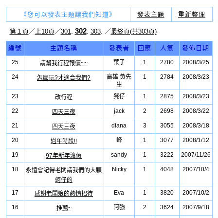
《您可以發表主題讓我們知道》
發表主題
重新整理
302
.
.
.
第１頁
／
上10頁
／
301
303
／
最終頁(共303頁)
編號
主題名稱
發表者
回應
人氣
發佈日期
25
葉子
1
2780
2008/3/25
請幫我行程報價~~
24
高雄 黃先
1
2784
2008/3/23
怎麼玩?才適合我們?
生
23
凳仔
1
2875
2008/3/23
改行程
22
jack
2
2698
2008/3/22
四天三夜
21
diana
3
3055
2008/3/18
四天三夜
20
峰
1
3077
2008/1/12
過年時段!!
19
sandy
1
3222
2007/11/26
97年新年渡假
18
Nicky
1
4048
2007/10/4
永遠會記得老闆請我們的大顆
蚵仔的
17
Eva
1
3820
2007/10/2
感謝老闆娘的熱情招待
16
阿強
2
3624
2007/9/18
推薦~