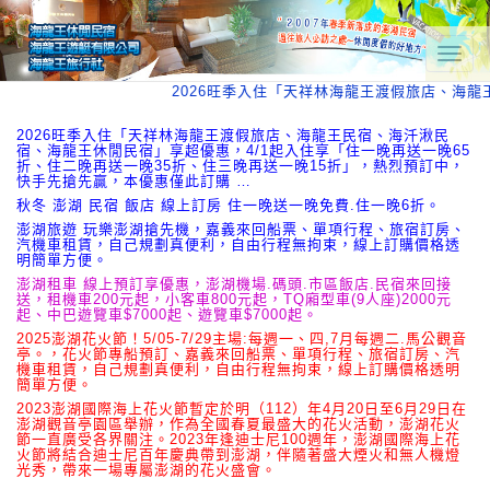
T
o
2026旺季入住「天祥林海龍王渡假旅店、海龍
g
g
l
2026旺季入住「天祥林海龍王渡假旅店、海龍王民宿、海汘湫民
宿、海龍王休閒民宿」享超優惠，4/1起入住享「住一晚再送一晚65
e
折、住二晚再送一晚35折、住三晚再送一晚15折」，熱烈預訂中，
n
快手先搶先贏，本優惠僅此訂購 …
a
秋冬 澎湖 民宿 飯店 線上訂房 住一晚送一晚免費.住一晚6折。
v
澎湖旅遊 玩樂澎湖搶先機，嘉義來回船票、單項行程、旅宿訂房、
i
汽機車租賃，自己規劃真便利，自由行程無拘束，線上訂購價格透
g
明簡單方便。
a
澎湖租車 線上預訂享優惠，澎湖機場.碼頭.市區飯店.民宿來回接
t
送，租機車200元起，小客車800元起，TQ廂型車(9人座)2000元
i
起、中巴遊覽車$7000起、遊覽車$7000起。
o
2025澎湖花火節！5/05-7/29主場:每週一、四,7月每週二.馬公觀音
n
亭。，花火節專船預訂、嘉義來回船票、單項行程、旅宿訂房、汽
機車租賃，自己規劃真便利，自由行程無拘束，線上訂購價格透明
簡單方便。
2023澎湖國際海上花火節暫定於明（112）年4月20日至6月29日在
澎湖觀音亭園區舉辦，作為全國春夏最盛大的花火活動，澎湖花火
節一直廣受各界關注。2023年逢迪士尼100週年，澎湖國際海上花
火節將結合迪士尼百年慶典帶到澎湖，伴隨著盛大煙火和無人機燈
光秀，帶來一場專屬澎湖的花火盛會。