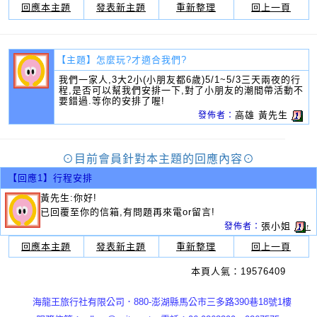
回應本主題
發表新主題
重新整理
回上一頁
【主題】
怎麼玩?才適合我們?
我們一家人,3大2小(小朋友都6歲)5/1~5/3三天兩夜的行
程,是否可以幫我們安排一下,對了小朋友的潮間帶活動不
要錯過.等你的安排了喔!
高雄 黃先生
發佈者：
⊙目前會員針對本主題的回應內容⊙
【回應1】
行程安排
黃先生:你好!
已回覆至你的信箱,有問題再來電or留言!
張小姐
發佈者：
↑
回應本主題
發表新主題
重新整理
回上一頁
本頁人氣：19576409
海龍王旅行社有限公司．880-澎湖縣馬公市三多路390巷18號1樓