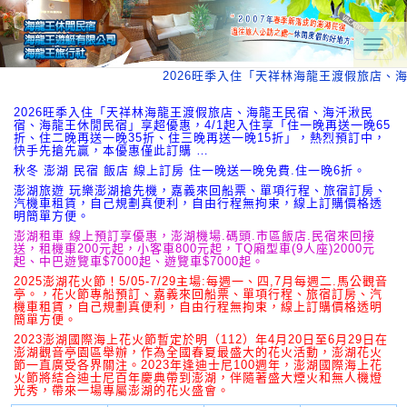
T
o
2026旺季入住「天祥林海龍王渡假旅店、
g
g
l
2026旺季入住「天祥林海龍王渡假旅店、海龍王民宿、海汘湫民
宿、海龍王休閒民宿」享超優惠，4/1起入住享「住一晚再送一晚65
e
折、住二晚再送一晚35折、住三晚再送一晚15折」，熱烈預訂中，
n
快手先搶先贏，本優惠僅此訂購 …
a
秋冬 澎湖 民宿 飯店 線上訂房 住一晚送一晚免費.住一晚6折。
v
澎湖旅遊 玩樂澎湖搶先機，嘉義來回船票、單項行程、旅宿訂房、
i
汽機車租賃，自己規劃真便利，自由行程無拘束，線上訂購價格透
g
明簡單方便。
a
澎湖租車 線上預訂享優惠，澎湖機場.碼頭.市區飯店.民宿來回接
t
送，租機車200元起，小客車800元起，TQ廂型車(9人座)2000元
i
起、中巴遊覽車$7000起、遊覽車$7000起。
o
2025澎湖花火節！5/05-7/29主場:每週一、四,7月每週二.馬公觀音
n
亭。，花火節專船預訂、嘉義來回船票、單項行程、旅宿訂房、汽
機車租賃，自己規劃真便利，自由行程無拘束，線上訂購價格透明
簡單方便。
2023澎湖國際海上花火節暫定於明（112）年4月20日至6月29日在
澎湖觀音亭園區舉辦，作為全國春夏最盛大的花火活動，澎湖花火
節一直廣受各界關注。2023年逢迪士尼100週年，澎湖國際海上花
火節將結合迪士尼百年慶典帶到澎湖，伴隨著盛大煙火和無人機燈
光秀，帶來一場專屬澎湖的花火盛會。