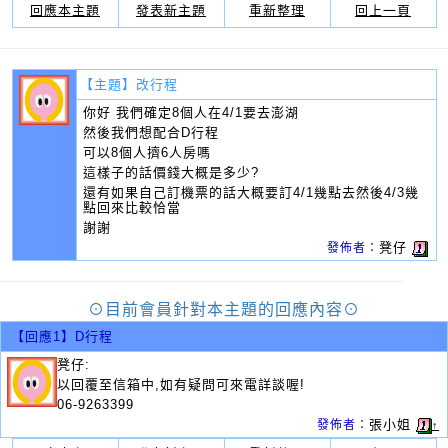
回應本主題
發表新主題
重新整理
回上一頁
【主題】
改行程
你好 我們確定8個人在4/1要去澎湖
然後我們想配合D行程
可以8個人擠6人房嗎
這樣子的話價錢大概是多少?
還有如果自己訂機票的話大概要訂4/1幾點去然後4/3幾
點回來比較恰當
謝謝
凳仔
發佈者：
⊙目前會員針對本主題的回應內容⊙
【回應1】
D行程
凳仔:
以回覆至信箱中,如有疑問可來電詳談喔!
06-9263399
張小姐
發佈者：
↑