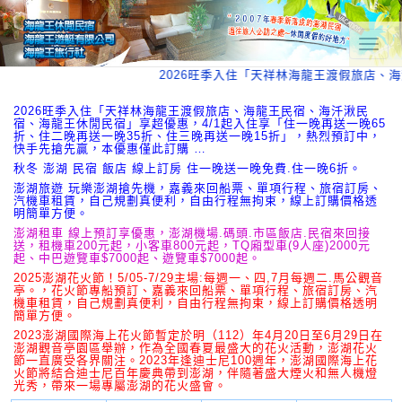
T
o
2026旺季入住「天祥林海龍王渡假旅店、
g
g
l
2026旺季入住「天祥林海龍王渡假旅店、海龍王民宿、海汘湫民
宿、海龍王休閒民宿」享超優惠，4/1起入住享「住一晚再送一晚65
e
折、住二晚再送一晚35折、住三晚再送一晚15折」，熱烈預訂中，
n
快手先搶先贏，本優惠僅此訂購 …
a
秋冬 澎湖 民宿 飯店 線上訂房 住一晚送一晚免費.住一晚6折。
v
澎湖旅遊 玩樂澎湖搶先機，嘉義來回船票、單項行程、旅宿訂房、
i
汽機車租賃，自己規劃真便利，自由行程無拘束，線上訂購價格透
g
明簡單方便。
a
澎湖租車 線上預訂享優惠，澎湖機場.碼頭.市區飯店.民宿來回接
t
送，租機車200元起，小客車800元起，TQ廂型車(9人座)2000元
i
起、中巴遊覽車$7000起、遊覽車$7000起。
o
2025澎湖花火節！5/05-7/29主場:每週一、四,7月每週二.馬公觀音
n
亭。，花火節專船預訂、嘉義來回船票、單項行程、旅宿訂房、汽
機車租賃，自己規劃真便利，自由行程無拘束，線上訂購價格透明
簡單方便。
2023澎湖國際海上花火節暫定於明（112）年4月20日至6月29日在
澎湖觀音亭園區舉辦，作為全國春夏最盛大的花火活動，澎湖花火
節一直廣受各界關注。2023年逢迪士尼100週年，澎湖國際海上花
火節將結合迪士尼百年慶典帶到澎湖，伴隨著盛大煙火和無人機燈
光秀，帶來一場專屬澎湖的花火盛會。