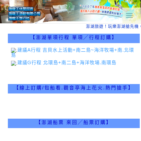
T
o
澎湖旅遊！玩樂澎湖搶先機
g
g
【澎湖單項行程 單項╱行程訂購】
l
e
n
建議A行程 吉貝水上活動+南二島~海洋牧場+南.北環
島
a
v
建議G行程 北環島+南二島+海洋牧場.南環島
i
g
a
t
【線上訂購/包船看.觀音亭海上花火.熱門搶手】
i
o
n
【澎湖船票 來回╱船票訂購】