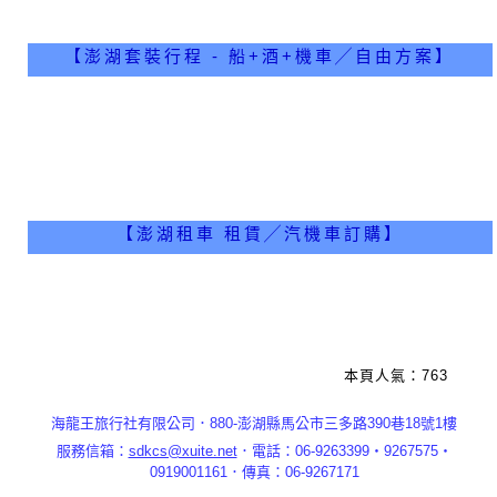
【澎湖套裝行程 - 船+酒+機車╱自由方案】
【澎湖租車 租賃╱汽機車訂購】
本頁人氣：763
海龍王旅行社有限公司．880-澎湖縣馬公市三多路390巷18號1樓
服務信箱：
sdkcs@xuite.net
．電話：06-9263399‧9267575‧
0919001161．傳真：06-9267171