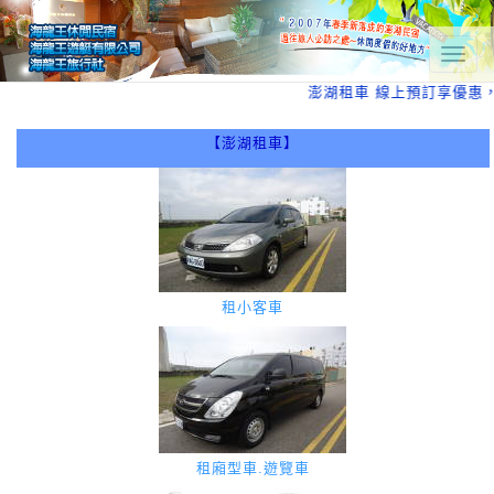
T
o
澎湖租車 線上預訂享優惠，澎湖
g
g
l
【澎湖租車】
e
n
a
v
i
g
a
t
租小客車
i
o
n
租廂型車.遊覽車