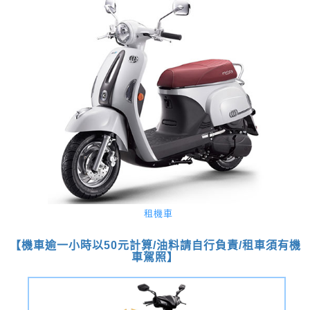
租機車
【機車逾一小時以50元計算/油料請自行負責/租車須有機
車駕照】