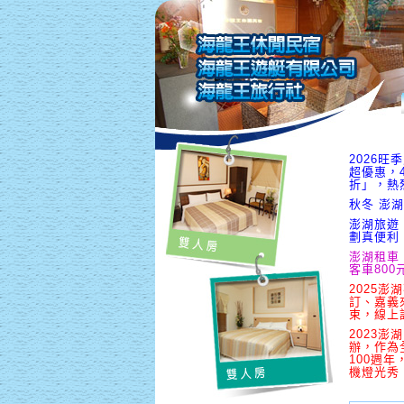
2026
超優惠，
折」，熱
秋冬 澎湖
澎湖旅遊
劃真便利
澎湖租車
客車800
2025澎
訂、嘉義
束，線上
2023澎
辦，作為
100週
機燈光秀