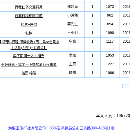
陳妙茹
1
1073
2018
行程住宿交通費用
小芳儀
1
962
2018
包套行程相關問題
李先生
1
854
2018
船票+住宿
王小姐
1
1090
2018
包棟
宇豪
1
1117
2018
【 特惠B行程 海洋牧場+南二島or吉貝水
上活動(2選1)+北環島】
主辰
1
1053
2018
與下面同一人，補充
主辰
1
1227
2018
不好意思，試問一下機加酒行程報價
嘻嘻
1
1086
2018
船票 接駁
【
TO
本頁人氣：195773
海龍王旅行社有限公司．880-澎湖縣馬公市三多路390巷18號1樓