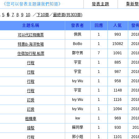
《您可以發表主題讓我們知道》
發表主題
重新整
6
.
.
.
.
.
.
.
5
7
8
9
10
／
下10頁
／
最終頁(共303頁)
主題名稱
發表者
回應
人氣
發
佩佩
1
993
2018
可以代訂飛機票
BoBo
1
15082
2018
特惠B-海洋牧場
鄭守男
7
1091
2018
住宿加行程.船票
宇宣
1
885
2018
行程
宇宣
1
987
2018
行程
Ivy Wu
1
958
2018
行程
宇宣
1
1148
2018
行程
Ivy Wu
1
1116
2018
訂房
Ivy Wu
1
1094
2018
訂房
kw
1
969
2018
租機車
蘇同學
1
930
201
接駁
郭小姐
1
1101
2018
行程