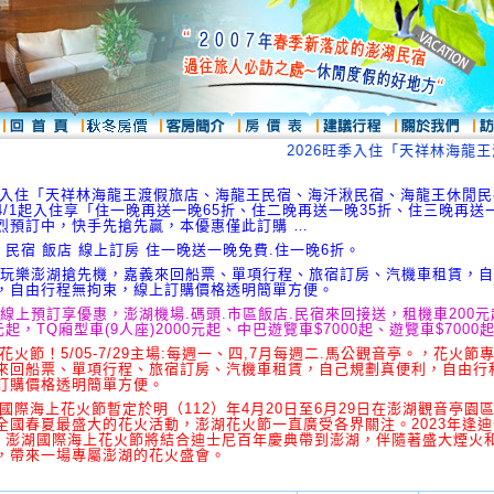
2026旺季入住「天祥林海龍王
旺季入住「天祥林海龍王渡假旅店、海龍王民宿、海汘湫民宿、海龍王休閒
4/1起入住享「住一晚再送一晚65折、住二晚再送一晚35折、住三晚再送一
烈預訂中，快手先搶先贏，本優惠僅此訂購 …
 民宿 飯店 線上訂房 住一晚送一晚免費.住一晚6折。
 玩樂澎湖搶先機，嘉義來回船票、單項行程、旅宿訂房、汽機車租賃，
，自由行程無拘束，線上訂購價格透明簡單方便。
 線上預訂享優惠，澎湖機場.碼頭.市區飯店.民宿來回接送，租機車200
元起，TQ廂型車(9人座)2000元起、中巴遊覽車$7000起、遊覽車$7000
湖花火節！5/05-7/29主場:每週一、四,7月每週二.馬公觀音亭。，花火節
來回船票、單項行程、旅宿訂房、汽機車租賃，自己規劃真便利，自由行
訂購價格透明簡單方便。
湖國際海上花火節暫定於明（112）年4月20日至6月29日在澎湖觀音亭園
全國春夏最盛大的花火活動，澎湖花火節一直廣受各界關注。2023年逢
年，澎湖國際海上花火節將結合迪士尼百年慶典帶到澎湖，伴隨著盛大煙火
，帶來一場專屬澎湖的花火盛會。