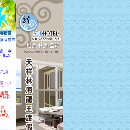
渡假旅店、海龍王民宿、海汘湫民宿、海龍王休閒民宿」享超優惠，4/1起
民宿」享
晚15
自己規
元起，小
起。
專船預
程無拘
區舉
迪士尼
和無人