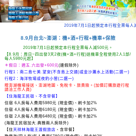
T
o
2019年7月1日起預定本行程全票每人減
g
g
l
8.9月台北~澎湖：機+酒+行程+機車+保險
e
2019年7月1日起預定本行程全票每人減500元。
n
a
【8.9月：周日~四出發3天2夜(機+酒+行程)送機車全程使用2人1部/
每人5980元起】
v
i
＊假日：週五.六出發+600元
(連假除外)
g
行程1：南二島七美.望安(不含島上交通)或金沙灘水上活動(二選一)
a
行程2：海洋牧場或夜釣小管(二選一)
t
贈澎湖機場接送、澎湖地圖、免稅卡、旅責險。(加價訂購旅遊行程
i
請洽工作人員)
o
【住海龍王民宿、不含早餐】
n
住宿 6人房每人費用5980元 (現金價)、刷卡加2%
住宿 4人房每人費用6180元 (現金價)、刷卡加2%
住宿 2人房每人費用6480元 (現金價)、刷卡加2%
(海龍王民宿加大.典雅兩人房除外)
【住
天祥林海龍王渡假旅店
、含早餐】