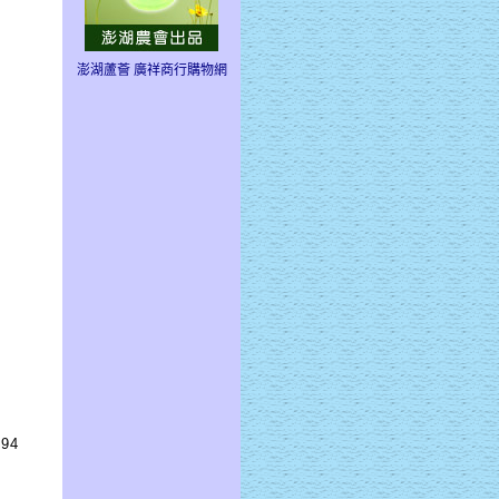
澎湖蘆薈 廣祥商行購物網
94