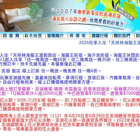
2026旺季入住「天祥林海龍王渡
旺季入住「天祥林海龍王渡假旅店、海龍王民宿、海汘湫民宿、海龍王休閒
4/1起入住享「住一晚再送一晚65折、住二晚再送一晚35折、住三晚再送一
烈預訂中，快手先搶先贏，本優惠僅此訂購 …
 民宿 飯店 線上訂房 住一晚送一晚免費.住一晚6折。
 玩樂澎湖搶先機，嘉義來回船票、單項行程、旅宿訂房、汽機車租賃，
，自由行程無拘束，線上訂購價格透明簡單方便。
 線上預訂享優惠，澎湖機場.碼頭.市區飯店.民宿來回接送，租機車200
元起，TQ廂型車(9人座)2000元起、中巴遊覽車$7000起、遊覽車$7000
湖花火節！5/05-7/29主場:每週一、四,7月每週二.馬公觀音亭。，花火節
來回船票、單項行程、旅宿訂房、汽機車租賃，自己規劃真便利，自由行
訂購價格透明簡單方便。
湖國際海上花火節暫定於明（112）年4月20日至6月29日在澎湖觀音亭園
全國春夏最盛大的花火活動，澎湖花火節一直廣受各界關注。2023年逢
年，澎湖國際海上花火節將結合迪士尼百年慶典帶到澎湖，伴隨著盛大煙火
，帶來一場專屬澎湖的花火盛會。