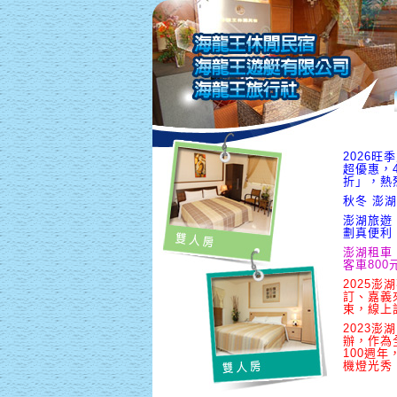
2026
超優惠，
折」，熱
秋冬 澎湖
澎湖旅遊
劃真便利
澎湖租車
客車800
2025澎
訂、嘉義
束，線上
2023澎
辦，作為
100週
機燈光秀