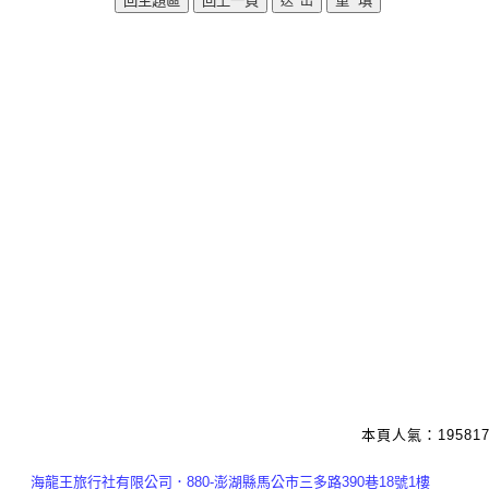
本頁人氣：195817
海龍王旅行社有限公司．880-澎湖縣馬公市三多路390巷18號1樓