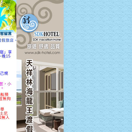
假旅店、海龍王民宿、海汘湫民宿、海龍王休閒民宿」享超優惠，4/1起入
民宿」享
晚15
自己規
元起，小
起。
專船預
程無拘
區舉
迪士尼
和無人