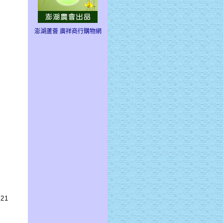
澎湖蘆薈 廣祥商行購物網
21