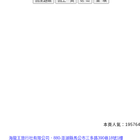
本頁人氣：195764
海龍王旅行社有限公司．880-澎湖縣馬公市三多路390巷18號1樓