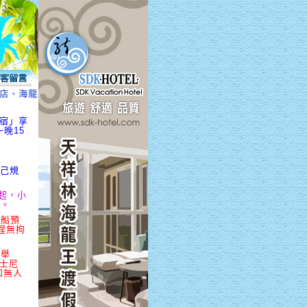
店、海龍王民宿、海汘湫民宿、海龍王休閒民宿」享超優惠，4/1起入住享
民宿」享
晚15
自己規
元起，小
起。
專船預
程無拘
區舉
迪士尼
和無人