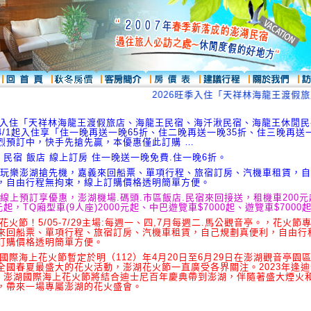
2026旺季入住「天祥林海龍王渡假旅
旺季入住「天祥林海龍王渡假旅店、海龍王民宿、海汘湫民宿、海龍王休閒
4/1起入住享「住一晚再送一晚65折、住二晚再送一晚35折、住三晚再送一
烈預訂中，快手先搶先贏，本優惠僅此訂購 …
 民宿 飯店 線上訂房 住一晚送一晚免費.住一晚6折。
 玩樂澎湖搶先機，嘉義來回船票、單項行程、旅宿訂房、汽機車租賃，
，自由行程無拘束，線上訂購價格透明簡單方便。
 線上預訂享優惠，澎湖機場.碼頭.市區飯店.民宿來回接送，租機車200
元起，TQ廂型車(9人座)2000元起、中巴遊覽車$7000起、遊覽車$7000
湖花火節！5/05-7/29主場:每週一、四,7月每週二.馬公觀音亭。，花火節
來回船票、單項行程、旅宿訂房、汽機車租賃，自己規劃真便利，自由行
訂購價格透明簡單方便。
湖國際海上花火節暫定於明（112）年4月20日至6月29日在澎湖觀音亭園
全國春夏最盛大的花火活動，澎湖花火節一直廣受各界關注。2023年逢
年，澎湖國際海上花火節將結合迪士尼百年慶典帶到澎湖，伴隨著盛大煙火
，帶來一場專屬澎湖的花火盛會。