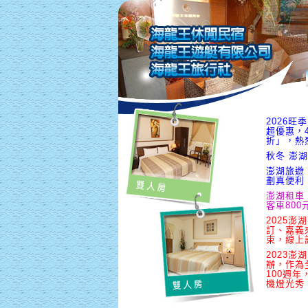
2026
超優惠，
折」，熱
秋冬 澎湖
澎湖旅遊
劃真便利
澎湖租車
客車800
2025澎
訂、嘉義
束，線上
2023澎
辦，作為
100週
機燈光秀