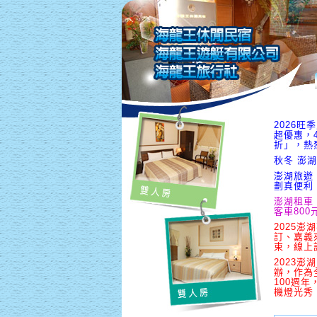
2026
超優惠，
折」，熱
秋冬 澎湖
澎湖旅遊
劃真便利
澎湖租車
客車800
2025澎
訂、嘉義
束，線上
2023澎
辦，作為
100週
機燈光秀