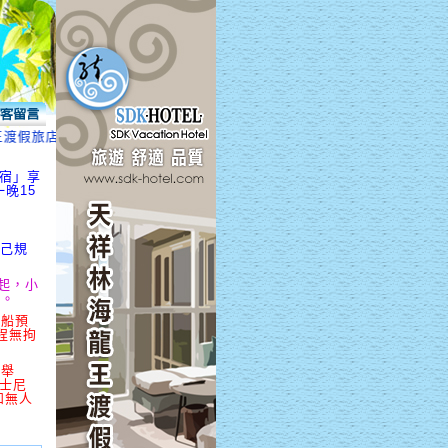
渡假旅店、海龍王民宿、海汘湫民宿、海龍王休閒民宿」享超優惠，4/1起
民宿」享
晚15
自己規
元起，小
起。
專船預
程無拘
區舉
迪士尼
和無人