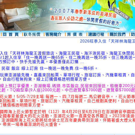
2026旺季入住「天祥林海龍王
旺季入住「天祥林海龍王渡假旅店、海龍王民宿、海汘湫民宿、海龍王休閒
4/1起入住享「住一晚再送一晚65折、住二晚再送一晚35折、住三晚再送一
烈預訂中，快手先搶先贏，本優惠僅此訂購 …
 民宿 飯店 線上訂房 住一晚送一晚免費.住一晚6折。
 玩樂澎湖搶先機，嘉義來回船票、單項行程、旅宿訂房、汽機車租賃，
，自由行程無拘束，線上訂購價格透明簡單方便。
 線上預訂享優惠，澎湖機場.碼頭.市區飯店.民宿來回接送，租機車200
元起，TQ廂型車(9人座)2000元起、中巴遊覽車$7000起、遊覽車$7000
湖花火節！5/05-7/29主場:每週一、四,7月每週二.馬公觀音亭。，花火節
來回船票、單項行程、旅宿訂房、汽機車租賃，自己規劃真便利，自由行
訂購價格透明簡單方便。
湖國際海上花火節暫定於明（112）年4月20日至6月29日在澎湖觀音亭園
全國春夏最盛大的花火活動，澎湖花火節一直廣受各界關注。2023年逢
年，澎湖國際海上花火節將結合迪士尼百年慶典帶到澎湖，伴隨著盛大煙火
，帶來一場專屬澎湖的花火盛會。