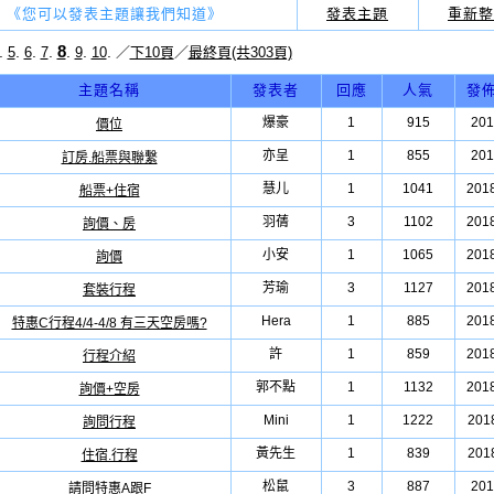
《您可以發表主題讓我們知道》
發表主題
重新整
8
.
.
.
.
.
.
.
5
6
7
9
10
／
下10頁
／
最終頁(共303頁)
主題名稱
發表者
回應
人氣
發
爆豪
1
915
201
價位
亦呈
1
855
201
訂房.船票與聯繫
慧儿
1
1041
2018
船票+住宿
羽蒨
3
1102
2018
詢價、房
小安
1
1065
2018
詢價
芳瑜
3
1127
2018
套裝行程
Hera
1
885
2018
特惠C行程4/4-4/8 有三天空房嗎?
許
1
859
2018
行程介紹
郭不點
1
1132
2018
詢價+空房
Mini
1
1222
2018
詢問行程
黃先生
1
839
2018
住宿.行程
松鼠
3
887
201
請問特惠A跟F