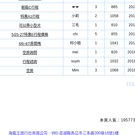
💋💋
3
885
201
輕鬆C行程
小莉
2
1058
201
特惠A1行程
三毛
1
810
201
可以帶小型犬
chi
5
855
201
5/25-27特惠E行程價格
何小姐
1
1041
201
4/6-4/7房間嗎
mei
1
820
2018
空房詢問
suyin
1
1032
2018
行程諮詢
Mini
3
1068
2018
空房
【
TO
本頁人氣：195773
海龍王旅行社有限公司．880-澎湖縣馬公市三多路390巷18號1樓