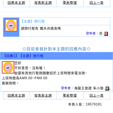
回應本主題
發表新主題
重新整理
回上一頁
【主題】
問行程
請問行程有 獨木舟跳島嗎
亮
發佈者：
⊙目前會員針對本主題的回應內容⊙
【回應1】
【主題】問行程
您好
不好意思，沒有喔！
如還有其他行程問題歡迎於上班時間來電洽詢~
上班時間為AM8:00~PM9:00
謝謝詢問。
海龍王旅遊 朱小姐
發佈者：
↑
回應本主題
發表新主題
重新整理
回上一頁
本頁人氣：19579181