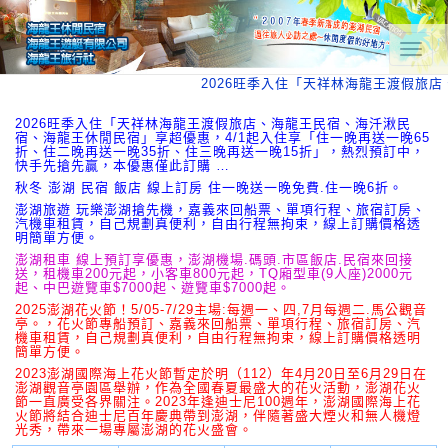
T
o
2026旺季入住「天祥林海龍王渡假旅
g
g
l
2026旺季入住「天祥林海龍王渡假旅店、海龍王民宿、海汘湫民
宿、海龍王休閒民宿」享超優惠，4/1起入住享「住一晚再送一晚65
e
折、住二晚再送一晚35折、住三晚再送一晚15折」，熱烈預訂中，
n
快手先搶先贏，本優惠僅此訂購 …
a
秋冬 澎湖 民宿 飯店 線上訂房 住一晚送一晚免費.住一晚6折。
v
澎湖旅遊 玩樂澎湖搶先機，嘉義來回船票、單項行程、旅宿訂房、
i
汽機車租賃，自己規劃真便利，自由行程無拘束，線上訂購價格透
g
明簡單方便。
a
澎湖租車 線上預訂享優惠，澎湖機場.碼頭.市區飯店.民宿來回接
t
送，租機車200元起，小客車800元起，TQ廂型車(9人座)2000元
i
起、中巴遊覽車$7000起、遊覽車$7000起。
o
2025澎湖花火節！5/05-7/29主場:每週一、四,7月每週二.馬公觀音
n
亭。，花火節專船預訂、嘉義來回船票、單項行程、旅宿訂房、汽
機車租賃，自己規劃真便利，自由行程無拘束，線上訂購價格透明
簡單方便。
2023澎湖國際海上花火節暫定於明（112）年4月20日至6月29日在
澎湖觀音亭園區舉辦，作為全國春夏最盛大的花火活動，澎湖花火
節一直廣受各界關注。2023年逢迪士尼100週年，澎湖國際海上花
火節將結合迪士尼百年慶典帶到澎湖，伴隨著盛大煙火和無人機燈
光秀，帶來一場專屬澎湖的花火盛會。